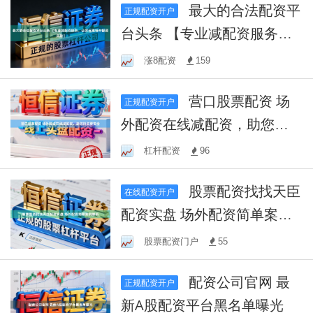
最大的合法配资平
正规配资开户
台头条 【专业减配资服务，
让您远离场外配资风险】
涨8配资
159
营口股票配资 场
正规配资开户
外配资在线减配资，助您投
资更安全
杠杆配资
96
股票配资找找天臣
在线配资开户
配资实盘 场外配资简单案例
解析
股票配资门户
55
配资公司官网 最
正规配资开户
新A股配资平台黑名单曝光