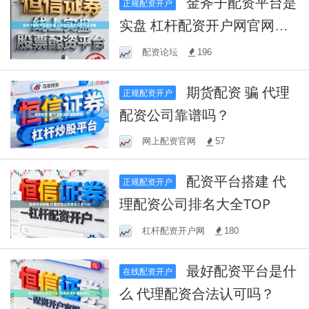
金斧子配资平台是
正规配资开户
实盘 杠杆配资开户网官网全
攻略
配资论坛
196
期货配资 骗 代理
正规配资开户
配资公司靠谱吗？
网上配资官网
57
配资平台搭建 代
正规配资开户
理配资公司排名大全TOP
杠杆配资开户网
180
最好配资平台是什
在线配资开户
么 代理配资合法认可吗？