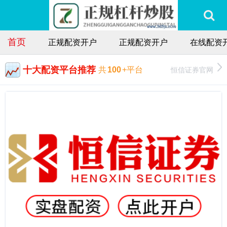
首页
正规配资开户
正规配资开户
在线配资
十大配资平台推荐
恒信证券官网
共
100
+平台