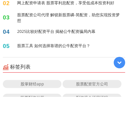
02
网上配资申请表 股票零利息配资，享受低成本投资利好
股票配资公司代理 解锁新股票磷-简配资，助您实现投资梦
03
想
04
2025比较好配资平台 揭秘公牛配资骗局内幕
05
股票工具 如何选择靠谱的公牛配资平台？
标签列表
股掌财经app
股票配资官方公司
股票配资炒股
配资爆仓还用还吗
在线网上配资平台
股票工具
炒股配资平台
配资炒股平台