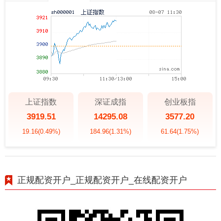
上证指数
深证成指
创业板指
3919.51
14295.08
3577.20
19.16
(0.49%)
184.96
(1.31%)
61.64
(1.75%)
正规配资开户_正规配资开户_在线配资开户